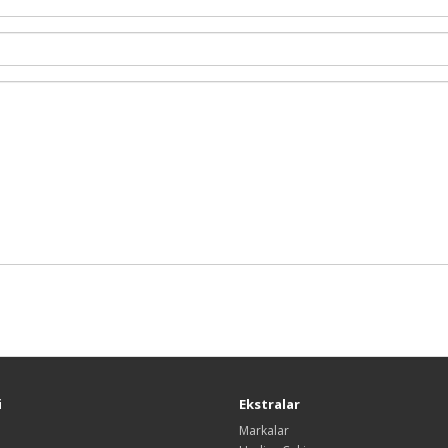
i
Ekstralar
Markalar